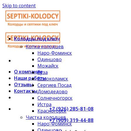
Skip to content
Колодцы под ключ
Копка колодцев
Наро-Фоминск
Одинцово
Можайск
О компании
Руза
Наши работы
Волоколамск
Отзывы
Сергиев Посад
Контакты
Домодедово
Солнечногорск
Истра
+7 (926) 285-81-08
Красногорск
Чистка колодцев
+7 (909) 319-44-88
Наро-Фоминск
Одинцово