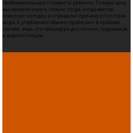
приблизительную стоимость ремонта. Точную цену
вы сможете узнать только тогда, когда мастер
осмотрит колодец и определит причину отсутствия
воды. К углублению обычно прибегают в крайних
случаях, ведь эта процедура достаточно трудоемкая
и дорогостоящая.