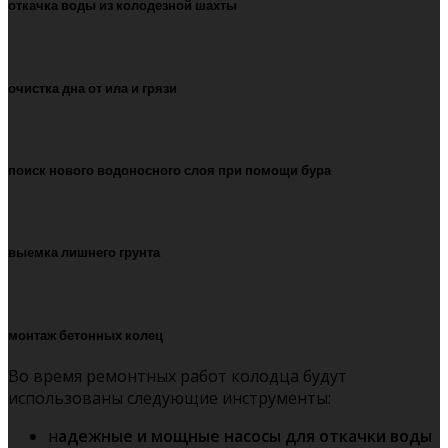
откачка воды из колодезной шахты
очистка дна от ила и грязи
поиск нового водоносного слоя при помощи бура
выемка лишнего грунта
монтаж бетонных колец
Во время ремонтных работ колодца будут
использованы следующие инструменты:
н
адежные и мощные насосы для откачки воды