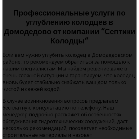
Профессиональные услуги по
углублению колодцев в
Домодедово от компании “Септики
Колодцы”
Если вам нужно углубить колодец в Домодедовском
районе, то рекомендуем обратиться за помощью к
нашим специалистам. Мы найдем решение даже в
очень сложной ситуации и гарантируем, что колодец
вновь будет стабильно снабжать ваш дом только
чистой и свежей водой.
В случае возникновения вопросов предлагаем
бесплатную консультацию по телефону. Наш
менеджер подробно расскажет об особенностях
обслуживания гидротехнических сооружений, даст
несколько рекомендаций, посоветует необходимые
строительные материалы и назовет