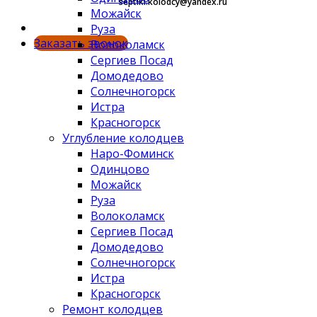
septiki.kolodcy@yandex.ru
Можайск
Руза
Заказать звонок
Волоколамск
Сергиев Посад
Домодедово
Солнечногорск
Истра
Красногорск
Углубление колодцев
Наро-Фоминск
Одинцово
Можайск
Руза
Волоколамск
Сергиев Посад
Домодедово
Солнечногорск
Истра
Красногорск
Ремонт колодцев