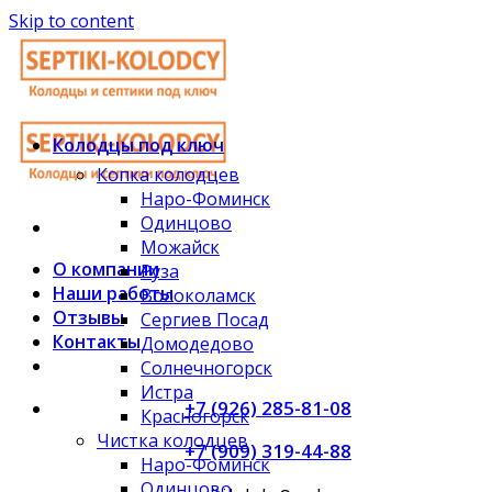
Skip to content
Колодцы под ключ
Копка колодцев
Наро-Фоминск
Одинцово
Можайск
О компании
Руза
Наши работы
Волоколамск
Отзывы
Сергиев Посад
Контакты
Домодедово
Солнечногорск
Истра
+7 (926) 285-81-08
Красногорск
Чистка колодцев
+7 (909) 319-44-88
Наро-Фоминск
Одинцово