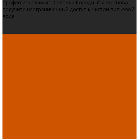
профессионалам из “Септики Колодцы” и вы снова
получите неограниченный доступ к чистой питьевой
воде.