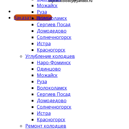
septiki.kolodcy@yandex.ru
Можайск
Руза
Заказать звонок
Волоколамск
Сергиев Посад
Домодедово
Солнечногорск
Истра
Красногорск
Углубление колодцев
Наро-Фоминск
Одинцово
Можайск
Руза
Волоколамск
Сергиев Посад
Домодедово
Солнечногорск
Истра
Красногорск
Ремонт колодцев